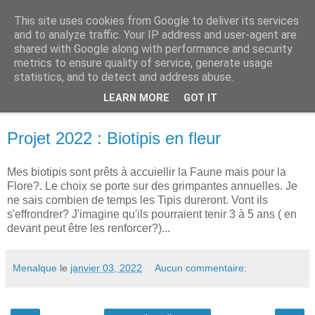
This site uses cookies from Google to deliver its services
Terres des Confins
and to analyze traffic. Your IP address and user-agent are
shared with Google along with performance and security
metrics to ensure quality of service, generate usage
statistics, and to detect and address abuse.
▼
LEARN MORE
GOT IT
▼
Projet 2022 : Biotipis en fleur
Mes biotipis sont prêts à accuiellir la Faune mais pour la
Flore?. Le choix se porte sur des grimpantes annuelles. Je
ne sais combien de temps les Tipis dureront. Vont ils
s'effrondrer? J'imagine qu'ils pourraient tenir 3 à 5 ans ( en
devant peut être les renforcer?)...
Menalque
le
janvier 03, 2022
Aucun commentaire: