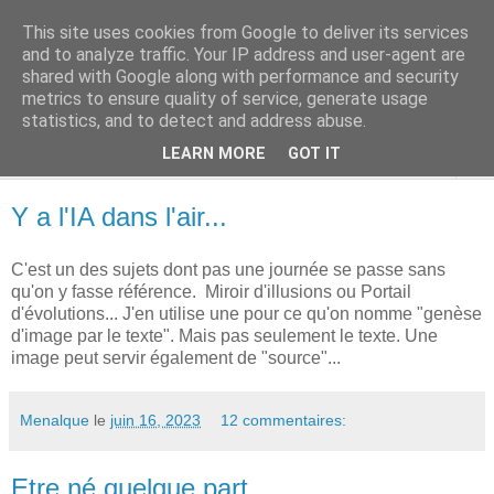
This site uses cookies from Google to deliver its services
Terres des Confins
and to analyze traffic. Your IP address and user-agent are
shared with Google along with performance and security
metrics to ensure quality of service, generate usage
statistics, and to detect and address abuse.
▼
LEARN MORE
GOT IT
▼
Y a l'IA dans l'air...
C'est un des sujets dont pas une journée se passe sans
qu'on y fasse référence. Miroir d'illusions ou Portail
d'évolutions... J'en utilise une pour ce qu'on nomme "genèse
d'image par le texte". Mais pas seulement le texte. Une
image peut servir également de "source"...
Menalque
le
juin 16, 2023
12 commentaires:
Etre né quelque part