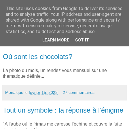
This site uses cookies from Google to deliver its services
Terres des Confins
and to analyze traffic. Your IP address and user-agent are
shared with Google along with performance and security
metrics to ensure quality of service, generate usage
statistics, and to detect and address abuse.
▼
LEARN MORE
GOT IT
▼
Où sont les chocolats?
La photo du mois, un rendez vous mensuel sur une
thématique définie...
Menalque
le
février 15, 2023
27 commentaires:
Tout un symbole : la réponse à l'énigme
"A l'aube où le frimas me caresse l'échine et couvre la fuite