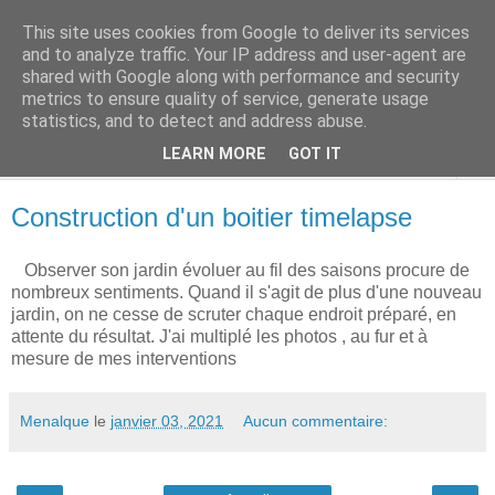
This site uses cookies from Google to deliver its services
Terres des Confins
and to analyze traffic. Your IP address and user-agent are
shared with Google along with performance and security
metrics to ensure quality of service, generate usage
statistics, and to detect and address abuse.
▼
LEARN MORE
GOT IT
▼
Construction d'un boitier timelapse
Observer son jardin évoluer au fil des saisons procure de
nombreux sentiments. Quand il s'agit de plus d'une nouveau
jardin, on ne cesse de scruter chaque endroit préparé, en
attente du résultat. J'ai multiplé les photos , au fur et à
mesure de mes interventions
Menalque
le
janvier 03, 2021
Aucun commentaire: