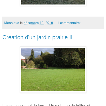
Menalque
le
décembre 12, 2019
1 commentaire:
Création d'un jardin prairie II
Les semis sortent de terre... Un mélange de trèfles et