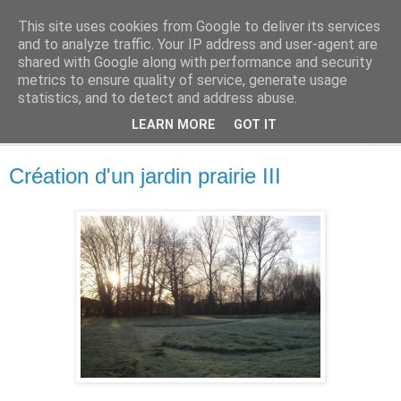
This site uses cookies from Google to deliver its services
Terres des Confins
and to analyze traffic. Your IP address and user-agent are
shared with Google along with performance and security
metrics to ensure quality of service, generate usage
statistics, and to detect and address abuse.
▼
LEARN MORE
GOT IT
▼
Création d'un jardin prairie III