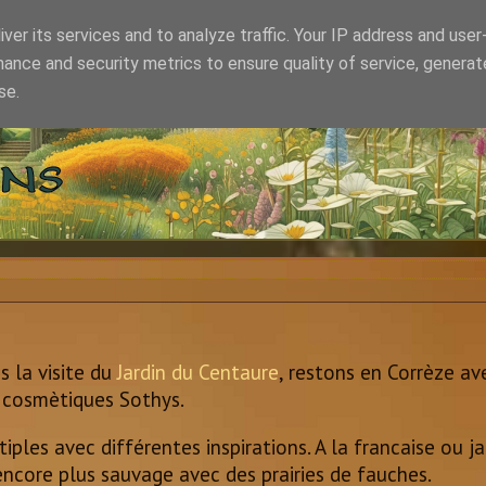
ver its services and to analyze traffic. Your IP address and use
ance and security metrics to ensure quality of service, genera
se.
s la visite du
Jardin du Centaure
, restons en Corrèze av
 cosmètiques Sothys.
iples avec différentes inspirations. A la francaise ou j
encore plus sauvage avec des prairies de fauches.