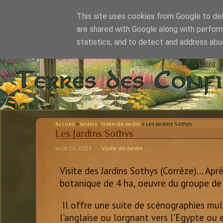
This site uses cookies from Google to deli
are shared with Google along with perform
statistics, and to detect and address abu
Accueil
»
Jardins
,
Visite-de-Jardin
» Les Jardins Sothys
Les Jardins Sothys
août 20, 2021
Visite-de-Jardin
.
Visite des Jardins Sothys (Corrèze)...
Aprè
botanique de 4 ha, oeuvre du groupe de
Il offre une suite de scénographies mult
l'anglaise ou lorgnant vers l'Egypte ou 