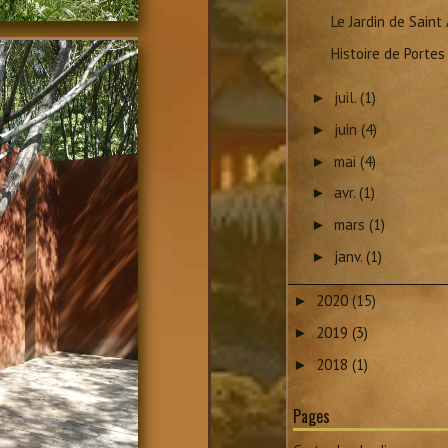
Le Jardin de Saint
Histoire de Portes
juil.
(1)
►
juin
(4)
►
mai
(4)
►
avr.
(1)
►
mars
(1)
►
janv.
(1)
►
2020
(15)
►
2019
(3)
►
2018
(1)
►
Pages