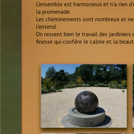
L'ensemble est harmonieux et n'a rien d
la promenade.
Les cheminements sont nombreux et ne con
l'entend.
On ressent bien le travail des jardinier
finesse qui confère le calme et la beauté