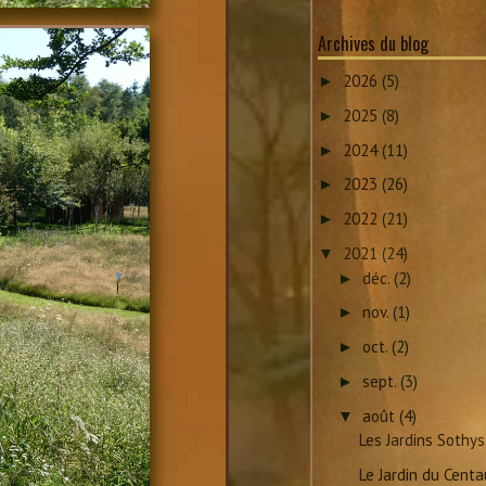
Archives du blog
2026
(5)
►
2025
(8)
►
2024
(11)
►
2023
(26)
►
2022
(21)
►
2021
(24)
▼
déc.
(2)
►
nov.
(1)
►
oct.
(2)
►
sept.
(3)
►
août
(4)
▼
Les Jardins Sothys
Le Jardin du Centa