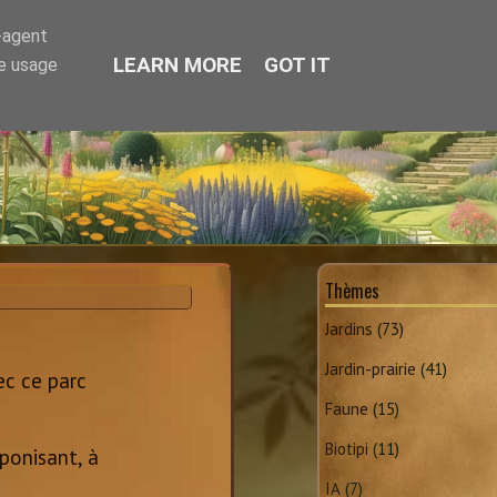
r-agent
LEARN MORE
GOT IT
te usage
Thèmes
Jardins
(73)
Jardin-prairie
(41)
ec ce parc
Faune
(15)
Biotipi
(11)
aponisant, à
IA
(7)