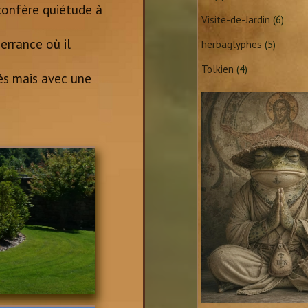
 confère quiétude à
Visite-de-Jardin
(6)
errance où il
herbaglyphes
(5)
Tolkien
(4)
éés mais avec une