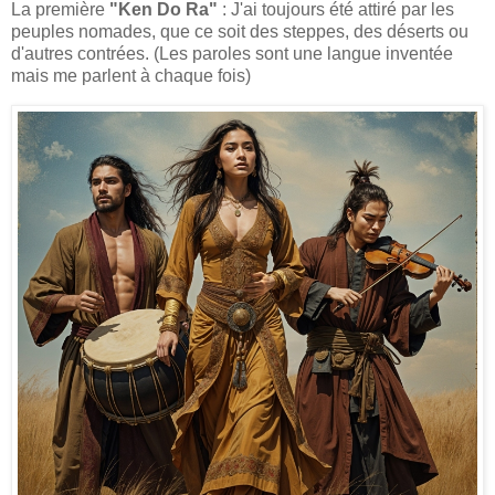
La première
"Ken Do Ra"
: J'ai toujours été attiré par les
peuples nomades, que ce soit des steppes, des déserts ou
d'autres contrées. (Les paroles sont une langue inventée
mais me parlent à chaque fois)