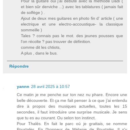
Pour la guitare oui j'ai débuté avec la méthode Dadi (
et bien sûr derviche ...) avec les tablatures ( jamais fait
de solfège ) .
Ajout de deux mes guitares en photo fin d' article ( une
electrique et une electro-accoustique- la classique
sommeille )
Tales ? connais pas le mot. des jeunes pousses que
l'on récolte ? pas trouver de définition.
comme dit les chtiots,
A plus , dans le bus.
Répondre
yannn
28 avril 2025 à 10:57
Ce matin je me penche sur ton nez nu phare. Encore une
belle découverte. Et ça me fait penser à ce que j'ai entendu
dire à propos des musiques actuelles, toutes les 15
secondes, il faut introduire une surprise musicale. Je sens
que tu es au courant. Ou selon ton instinct.
Pour Thalès. En fait le parc où je grattais, se nomme
Pourtalès. En l'honneur de Mélanie de Pourtalès. Il s'y