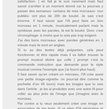
satisfaction- ( en fait je le suis rarement mais faut
savoir s'arrêter à un moment donné car tu pourrais y
passer des semaines- certains de mes morceaux- non
publiés- ont plus de 20h de boulot. Je sais c'est
énorme. Il faut savoir que l'IA peut faire un bon
morceau en 1 minute, musicalement parlant mais la
symbiose avec les paroles, là est le boulot. Donc c'est
chronophage- à moins que tu sois pas trop éxigent-
J'ai des bons morceaux avec paroles générées en 1
minute mais ils sont en anglais.
Si tu as des textes déjà préparées, cela peut
fonctionner et être rapide mais il va falloir trouver le
prompt musical idoine qui colle ( prompt c'est la
commande instruction que demande pour le style
musical comme l'exemple que j'ai fourni plus haut).
Il faut savoir qu'en créant un morceau, l'IA crée aussi
une petite image-vignette- on pourrait dire comme la
pochette d'un 45 tours) mais les images que tu vois
dans l'article , je les ai produites avec une autre IA pour
coller au plus près de l'image que j'imagine avec le
morceau.
Par contre si tu veux seulement créer une image en
association de ton texte, (il ya plein d'IA générative et