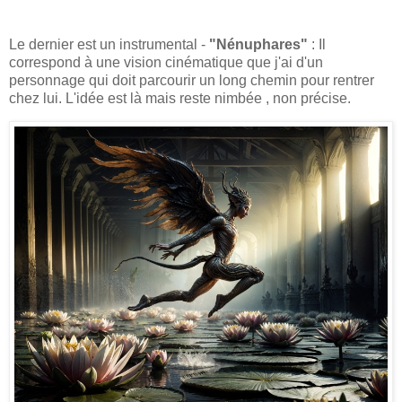
Le dernier est un instrumental -
"Nénuphares"
: Il
correspond à une vision cinématique que j'ai d'un
personnage qui doit parcourir un long chemin pour rentrer
chez lui. L'idée est là mais reste nimbée , non précise.