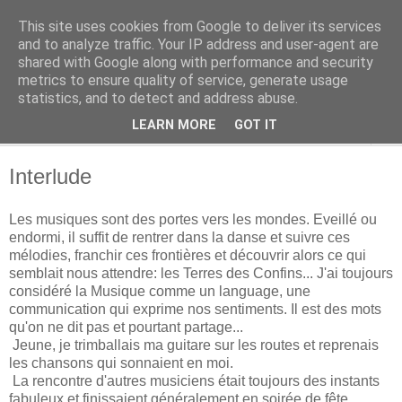
This site uses cookies from Google to deliver its services
Terres des Confins
and to analyze traffic. Your IP address and user-agent are
shared with Google along with performance and security
metrics to ensure quality of service, generate usage
statistics, and to detect and address abuse.
▼
LEARN MORE
GOT IT
▼
Interlude
Les musiques sont des portes vers les mondes. Eveillé ou
endormi, il suffit de rentrer dans la danse et suivre ces
mélodies, franchir ces frontières et découvrir alors ce qui
semblait nous attendre: les Terres des Confins...
J'ai toujours
considéré la Musique comme un language, une
communication qui exprime nos sentiments. Il est des mots
qu'on ne dit pas et pourtant partage...
Jeune, je trimballais ma guitare sur les routes et reprenais
les chansons qui sonnaient en moi.
La rencontre d'autres musiciens était toujours des instants
fabuleux et finissaient généralement en soirée de fête.