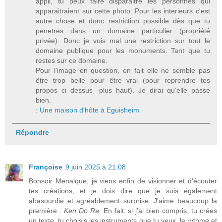
appli, tu peux faire disparaitre les personnes qui
apparaitraient sur cette photo. Pour les interieurs c'est
autre chose et donc restriction possible dès que tu
penetres dans un domaine particulier (propriété
privée). Donc je vois mal une restriction sur tout le
domaine publique pour les monuments. Tant que tu
restes sur ce domaine.
Pour l'image en question, en fait elle ne semble pas
être trop belle pour être vrai (pour reprendre tes
propos ci dessus -plus haut). Je dirai qu'elle passe
bien.
:
Une maison d'hôte à Eguisheim
Répondre
Françoise
9 juin 2025 à 21:08
Bonsoir Menalque, je viens enfin de visionner et d'écouter
tes créations, et je dois dire que je suis également
abasourdie et agréablement surprise. J'aime beaucoup la
première :
Ken Do Ra
. En fait, si j'ai bien compris, tu crées
un texte, tu choisis les instruments que tu veux, le rythme et