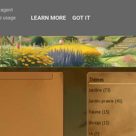
r-agent
LEARN MORE
GOT IT
te usage
Thèmes
Jardins
(73)
Jardin-prairie
(41)
Faune
(15)
Biotipi
(11)
IA
(7)