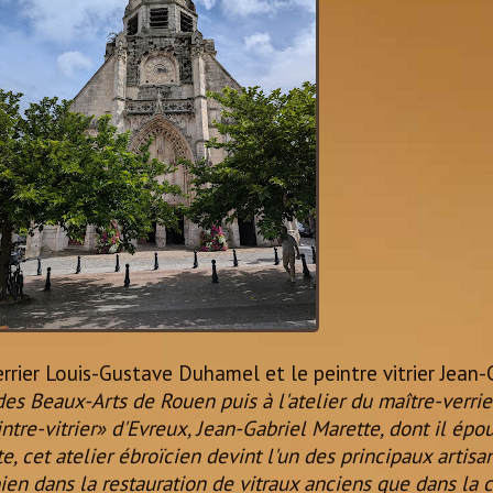
verrier Louis-Gustave Duhamel et le peintre vitrier Jean
es Beaux-Arts de Rouen puis à l'atelier du maître-verrie
tre-vitrier» d'Evreux, Jean-Gabriel Marette, dont il épous
 cet atelier ébroïcien devint l'un des principaux artis
 bien dans la restauration de vitraux anciens que dans la 