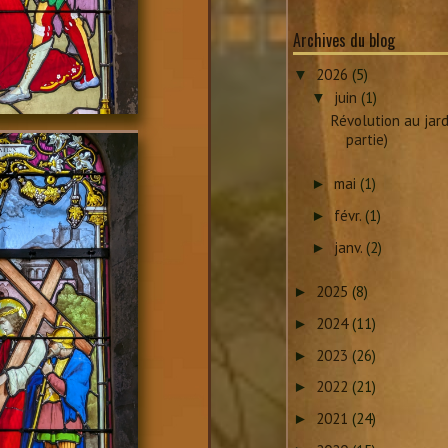
Archives du blog
2026
(5)
▼
juin
(1)
▼
Révolution au jard
partie)
mai
(1)
►
févr.
(1)
►
janv.
(2)
►
2025
(8)
►
2024
(11)
►
2023
(26)
►
2022
(21)
►
2021
(24)
►