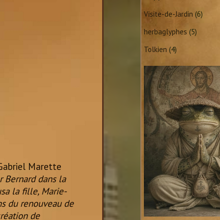
Visite-de-Jardin
(6)
herbaglyphes
(5)
Tolkien
(4)
-Gabriel Marette
r Bernard dans la
a la fille, Marie-
ans du renouveau de
création de