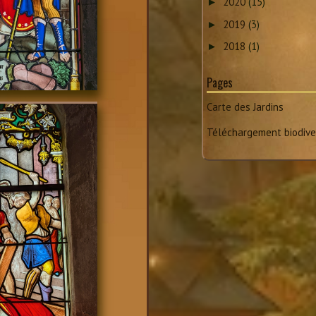
2020
(15)
►
2019
(3)
►
2018
(1)
►
Pages
Carte des Jardins
Téléchargement biodive