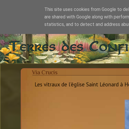
This site uses cookies from Google to deli
are shared with Google along with perform
statistics, and to detect and address abu
Via Crucis
Les vitraux de l'église Saint Léonard à Ho