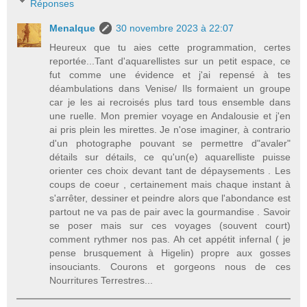
Réponses
Menalque
30 novembre 2023 à 22:07
Heureux que tu aies cette programmation, certes
reportée...Tant d'aquarellistes sur un petit espace, ce
fut comme une évidence et j'ai repensé à tes
déambulations dans Venise/ Ils formaient un groupe
car je les ai recroisés plus tard tous ensemble dans
une ruelle. Mon premier voyage en Andalousie et j'en
ai pris plein les mirettes. Je n'ose imaginer, à contrario
d'un photographe pouvant se permettre d"avaler"
détails sur détails, ce qu'un(e) aquarelliste puisse
orienter ces choix devant tant de dépaysements . Les
coups de coeur , certainement mais chaque instant à
s'arrêter, dessiner et peindre alors que l'abondance est
partout ne va pas de pair avec la gourmandise . Savoir
se poser mais sur ces voyages (souvent court)
comment rythmer nos pas. Ah cet appétit infernal ( je
pense brusquement à Higelin) propre aux gosses
insouciants. Courons et gorgeons nous de ces
Nourritures Terrestres...