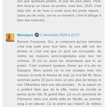
mis que quelques photos, et pas les plus jolies. Peut-
être ferai-je un retour en arrière, mais bon, 2015, c'est
déjà loin, et de l'eau a coulé sous les ponts depuis...
(sans jeu de mots, car en ce moment, c'est le déluge à
bien des endroits)...
Menalque
2 décembre 2023 à 22:27
Bonsoir Françoise. Oui, je comprend qu'une semaine
c'est trop juste pour tout faire. Je suis allé voir tes
photos et c'est vrai que ce pont est incroyable, de
même les maisons semi-troglodytes avec leur toit
rocheux. Et j'ai vu aussi les céramiques que tu as
prises. C'est vraiment quelque chose qui m'a plu en
Espagne. Alors quand j'ai vu ces azulejos avec ces
oiseaux et toute la finesse du trait, ça m'a fait tilt. Nous
sommes partis 10 jours donc un peu plus de temps et
voir l'Alhambra était une des priorités . Vu la saison on
a préféré faire que de la ville, moins de monde je
pense qu'en été. Et grand Dieu ,j'ai vu un spectacle de
Flamenco dans une petite salle de Séville, au premier
rang à en pleurer. Ca te prend aux tripes!! Je retiens