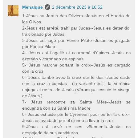
Menalque
2 décembre 2023 à 16:52
1-Jésus au Jardin des Oliviers--Jesús en el Huerto de
los Olivos
2-Jésus est arrêté, trahi par Judas--Jesus es detenido,
traicionado por Judas
3-Jésus est jugé par Ponce Pilate--Jesús es juzgado
por Poncio Pilato
4- Jésus est flagellé et couronné d'épines--Jesús es
azotado y coronado de espinas
5- Jésus marche portant la croix--Jesús es cargado
con la cruz
6- Jésus tombe avec la croix sur le dos--Jesús caido
con la cruz a cuestas-- (la variante est : la Verónica
enjuga el rostro de Jesús (Véronique essuie le visage
de Jésus )
7- Jésus rencontre sa Sainte Mère--Jesús se
encuentra con su Santísima Madre
8- Jésus est aidé par le Cyrénéen pour porter la croix--
Jesús es ayudado por el cirineo a llevar la cruz
9-Jésus est privé de ses vêtements--Jesús es
despojado de sus vestiduras