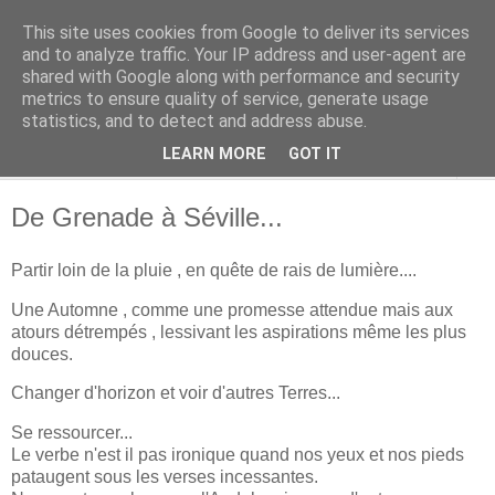
This site uses cookies from Google to deliver its services
Terres des Confins
and to analyze traffic. Your IP address and user-agent are
shared with Google along with performance and security
metrics to ensure quality of service, generate usage
statistics, and to detect and address abuse.
▼
LEARN MORE
GOT IT
▼
De Grenade à Séville...
Partir loin de la pluie , en quête de rais de lumière....
Une Automne , comme une promesse attendue mais aux
atours détrempés , lessivant les aspirations même les plus
douces.
Changer d'horizon et voir d'autres Terres...
Se ressourcer...
Le verbe n'est il pas ironique quand nos yeux et nos pieds
pataugent sous les verses incessantes.